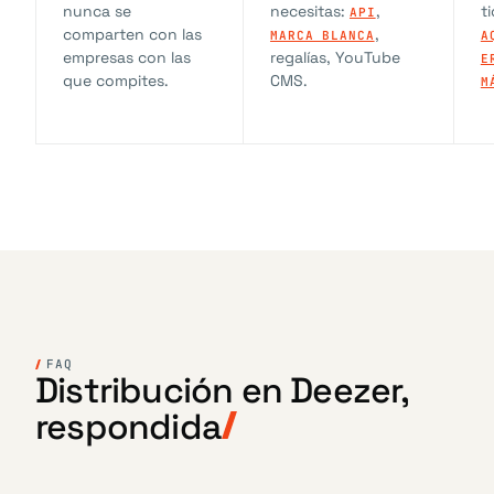
nunca se
necesitas:
,
t
API
comparten con las
,
MARCA BLANCA
A
empresas con las
regalías, YouTube
E
que compites.
CMS.
M
FAQ
Distribución en Deezer,
respondida