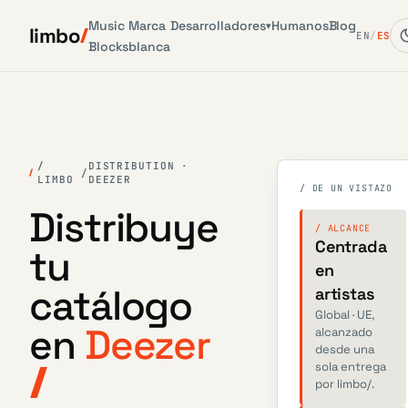
Music
Marca
Desarrolladores
Humanos
Blog
▾
limbo
EN
/
ES
Blocks
blanca
/
DISTRIBUTION ·
/
LIMBO
DEEZER
/ DE UN VISTAZO
Distribuye
/ ALCANCE
Centrada
tu
en
catálogo
artistas
Global · UE,
en
Deezer
alcanzado
desde una
sola entrega
por limbo/.