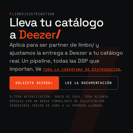
LIMBO
/
DISTRIBUTION
Lleva tu catálogo
a
Deezer
Aplica para ser partner de limbo/ y
ajustamos la entrega a Deezer a tu catálogo
real. Un pipeline, todas las DSP que
importan. Ve
.
TODA LA COBERTURA DE DISTRIBUCIÓN
SOLICITA ACCESO
↗
LEE LA DOCUMENTACIÓN
ÚLTIMA ACTUALIZACIÓN: JUNIO DE 2026. TODA ALIANZA
EMPIEZA CON UN BREVE FORMULARIO DE CALIFICACIÓN.
INGENIERÍA SÉNIOR SE SUMA A LA PRIMERA LLAMADA.