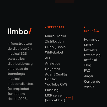
SERVICIOS
limbo
COMPAÑÍA
Music Blocks
Humanos
Distribution
Infraestructura
Merlin
SupplyChain
de distribución
Network
WhiteLabel
musical B2B
Streaming
API
para sellos,
artificial
Analytics
distribuidoras y
Blog
empresas de
Royalties
FAQ
tecnología
Agent Quality
Jugar
musical
Control
Centro de
independientes.
YouTube CMS
ayuda
De propiedad
Funding
fundadora
MCP server
BETA
desde 2006.
(limbo/Chat)