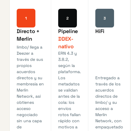
1
2
3
Directo +
Pipeline
HiFi
Merlin
DDEX-
nativo
limbo/ llega a
Deezer a
ERN 4.3 y
través de sus
3.8.2,
propios
según la
acuerdos
plataforma.
directos y su
Los
Entregado a
membresía en
metadatos
través de los
Merlin
se validan
acuerdos
Network, así
antes de la
directos de
obtienes
cola: los
limbo/ y su
acceso
envíos
acceso a
negociado
rotos fallan
Merlin
sin una capa
rápido con
Network, con
de
motivos a
empaquetado