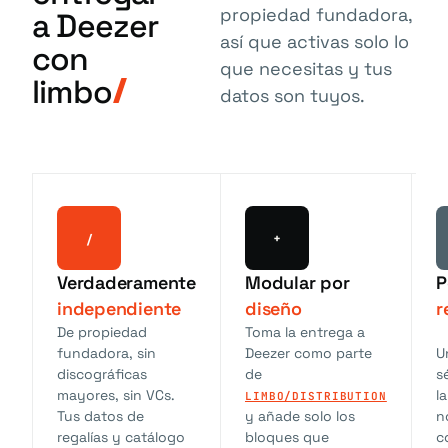
propiedad fundadora,
a Deezer
así que activas solo lo
con
que necesitas y tus
limbo
datos son tuyos.
/
+
Verdaderamente
Modular por
P
independiente
diseño
r
De propiedad
Toma la entrega a
fundadora, sin
Deezer como parte
U
discográficas
de
s
mayores, sin VCs.
l
LIMBO/DISTRIBUTION
Tus datos de
y añade solo los
n
regalías y catálogo
bloques que
c