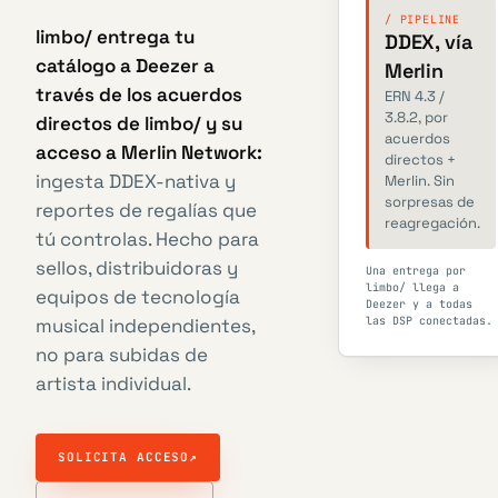
/ PIPELINE
limbo/ entrega tu
DDEX, vía
catálogo a Deezer a
Merlin
través de los acuerdos
ERN 4.3 /
3.8.2, por
directos de limbo/ y su
acuerdos
acceso a Merlin Network:
directos +
ingesta DDEX-nativa y
Merlin. Sin
sorpresas de
reportes de regalías que
reagregación.
tú controlas. Hecho para
sellos, distribuidoras y
Una entrega por
limbo/ llega a
equipos de tecnología
Deezer y a todas
musical independientes,
las DSP conectadas.
no para subidas de
artista individual.
SOLICITA ACCESO
↗