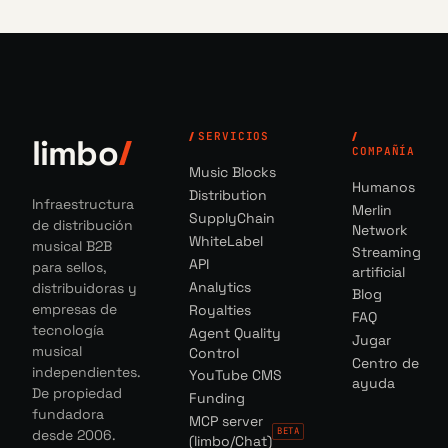
SERVICIOS
limbo
COMPAÑÍA
Music Blocks
Humanos
Distribution
Infraestructura
Merlin
SupplyChain
de distribución
Network
WhiteLabel
musical B2B
Streaming
API
para sellos,
artificial
Analytics
distribuidoras y
Blog
empresas de
Royalties
FAQ
tecnología
Agent Quality
Jugar
musical
Control
Centro de
independientes.
YouTube CMS
ayuda
De propiedad
Funding
fundadora
MCP server
BETA
desde 2006.
(limbo/Chat)