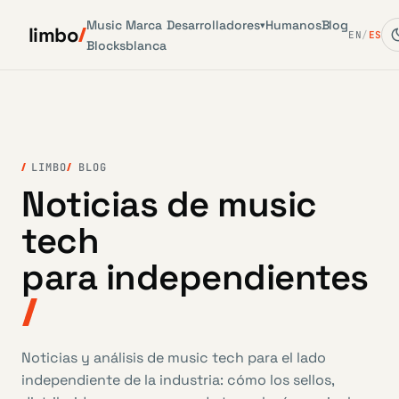
Music
Marca
Desarrolladores
Humanos
Blog
▾
limbo
EN
/
ES
Blocks
blanca
LIMBO
BLOG
Noticias de music
tech
para independientes
Noticias y análisis de music tech para el lado
independiente de la industria: cómo los sellos,