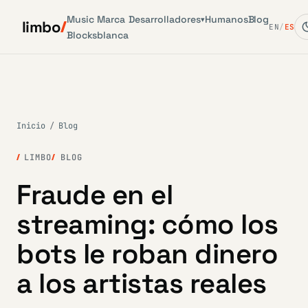
Music
Marca
Desarrolladores
Humanos
Blog
▾
limbo
EN
/
ES
Blocks
blanca
Inicio
/
Blog
LIMBO
BLOG
Fraude en el
streaming: cómo los
bots le roban dinero
a los artistas reales