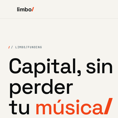
limbo
/ LIMBO
/
FUNDING
Capital, sin
perder
tu
música