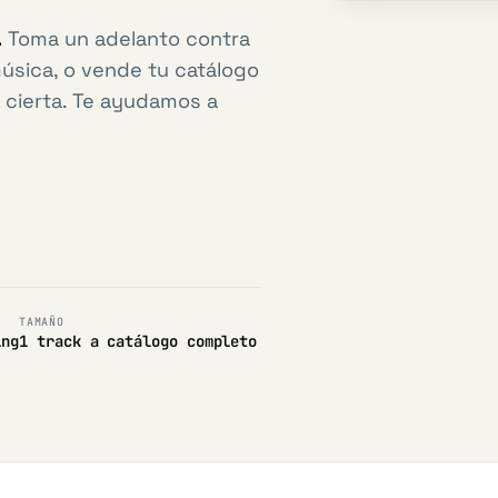
.
Toma un adelanto contra
música, o vende tu catálogo
 cierta. Te ayudamos a
S
TAMAÑO
ing
1 track a catálogo completo