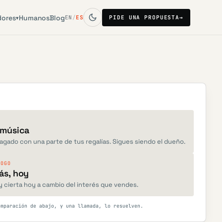
dores
Humanos
Blog
EN
/
ES
PIDE UNA PROPUESTA
→
▾
 música
pagado con una parte de tus regalías. Sigues siendo el dueño.
LOGO
ás, hoy
 cierta hoy a cambio del interés que vendes.
omparación de abajo, y una llamada, lo resuelven.