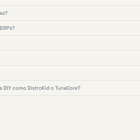
ías?
 DSPs?
res DIY como DistroKid o TuneCore?