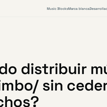
Music Blocks
Marca blanca
Desarrolla
o distribuir m
imbo/ sin cede
chos?