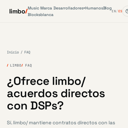
Music
Marca
Desarrolladores
Humanos
Blog
▾
limbo
EN
/
ES
Blocks
blanca
Inicio
/
FAQ
LIMBO
FAQ
¿Ofrece limbo/
acuerdos directos
con DSPs?
Sí. limbo/ mantiene contratos directos con las