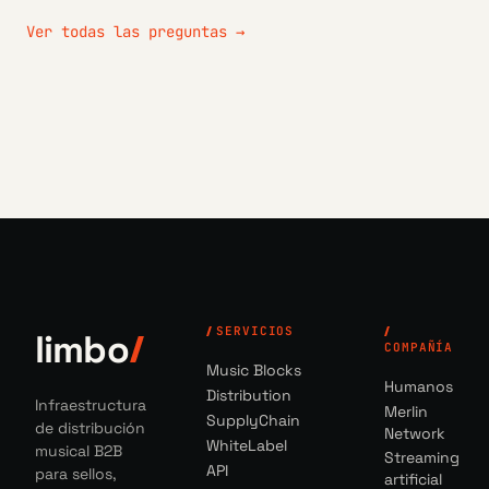
Ver todas las preguntas →
SERVICIOS
limbo
COMPAÑÍA
Music Blocks
Humanos
Distribution
Infraestructura
Merlin
SupplyChain
de distribución
Network
WhiteLabel
musical B2B
Streaming
API
para sellos,
artificial