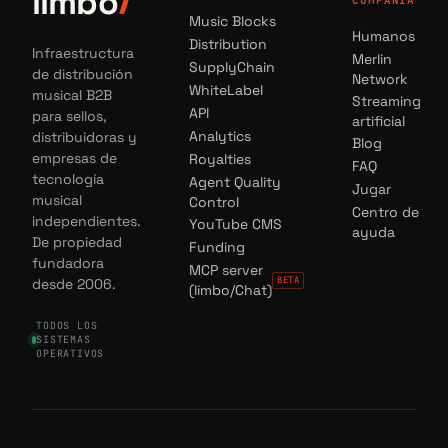
limbo
COMPAÑÍA
Music Blocks
Humanos
Distribution
Infraestructura
Merlin
SupplyChain
de distribución
Network
WhiteLabel
musical B2B
Streaming
API
para sellos,
artificial
Analytics
distribuidoras y
Blog
empresas de
Royalties
FAQ
tecnología
Agent Quality
Jugar
musical
Control
Centro de
independientes.
YouTube CMS
ayuda
De propiedad
Funding
fundadora
MCP server
BETA
desde 2006.
(limbo/Chat)
TODOS LOS
SISTEMAS
OPERATIVOS