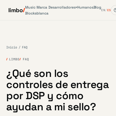
Music
Marca
Desarrolladores
Humanos
Blog
▾
limbo
EN
/
ES
Blocks
blanca
Inicio
/
FAQ
LIMBO
FAQ
¿Qué son los
controles de entrega
por DSP y cómo
ayudan a mi sello?