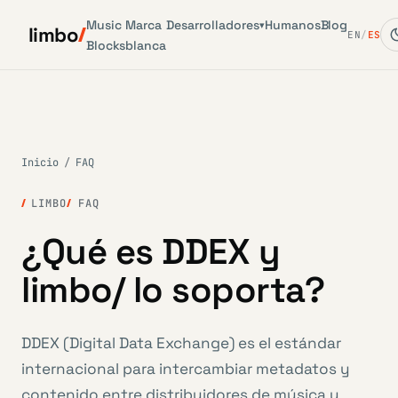
Music
Marca
Desarrolladores
Humanos
Blog
▾
limbo
EN
/
ES
Blocks
blanca
Inicio
/
FAQ
LIMBO
FAQ
¿Qué es DDEX y
limbo/ lo soporta?
DDEX (Digital Data Exchange) es el estándar
internacional para intercambiar metadatos y
contenido entre distribuidores de música y