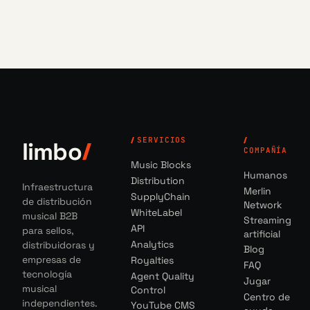
SERVICIOS
limbo
COMPAÑÍA
Music Blocks
Humanos
Distribution
Infraestructura
Merlin
SupplyChain
de distribución
Network
WhiteLabel
musical B2B
Streaming
API
para sellos,
artificial
Analytics
distribuidoras y
Blog
empresas de
Royalties
FAQ
tecnología
Agent Quality
Jugar
musical
Control
Centro de
independientes.
YouTube CMS