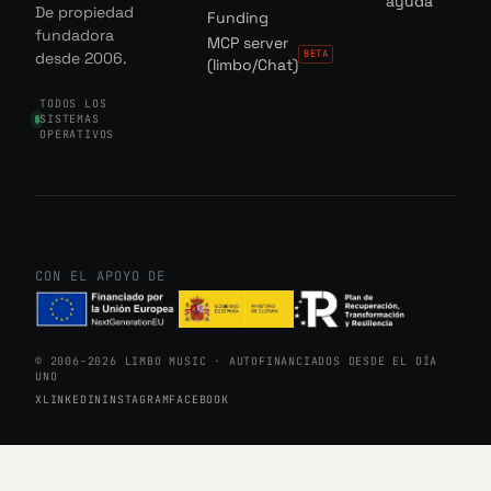
ayuda
De propiedad
Funding
fundadora
MCP server
BETA
desde 2006.
(limbo/Chat)
TODOS LOS
SISTEMAS
OPERATIVOS
CON EL APOYO DE
© 2006-2026 LIMBO MUSIC · AUTOFINANCIADOS DESDE EL DÍA
UNO
X
LINKEDIN
INSTAGRAM
FACEBOOK